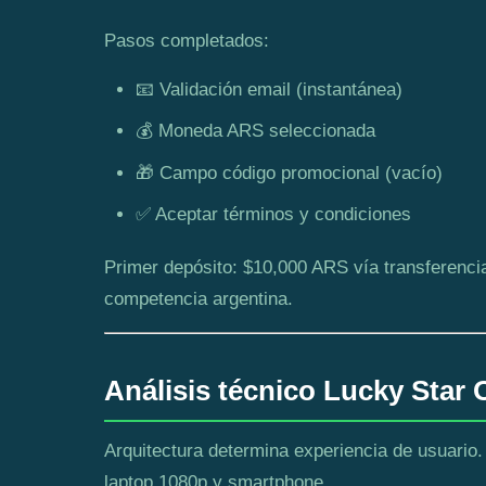
Pasos completados:
📧 Validación email (instantánea)
💰 Moneda ARS seleccionada
🎁 Campo código promocional (vacío)
✅ Aceptar términos y condiciones
Primer depósito: $10,000 ARS vía transferenc
competencia argentina.
Análisis técnico Lucky Star 
Arquitectura determina experiencia de usuario.
laptop 1080p y smartphone.