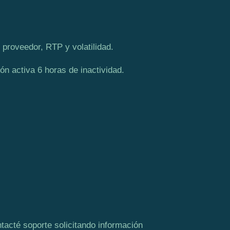
 proveedor, RTP y volatilidad.
n activa 6 horas de inactividad.
ntacté soporte solicitando información