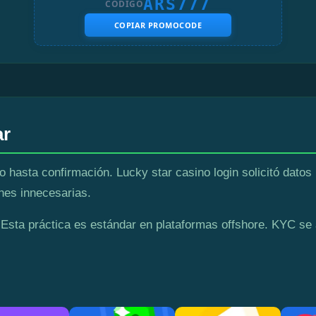
ARS777
CÓDIGO
COPIAR PROMOCODE
ar
ro hasta confirmación. Lucky star casino login solicitó dato
nes innecesarias.
sta práctica es estándar en plataformas offshore. KYC se acti