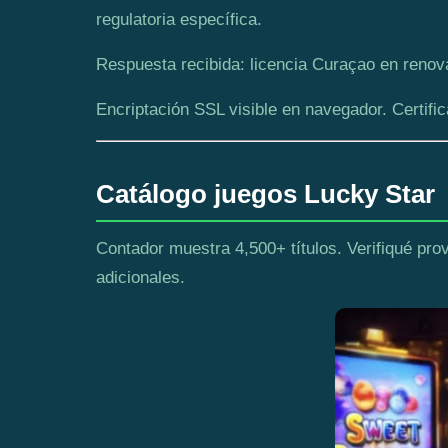
regulatoria específica.
Respuesta recibida: licencia Curaçao en renova
Encriptación SSL visible en navegador. Certifi
Catálogo juegos Lucky Star
Contador muestra 4,500+ títulos. Verifiqué pr
adicionales.