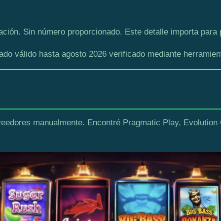
ción. Sin número proporcionado. Este detalle importa para p
cado válido hasta agosto 2026 verificado mediante herramien
oveedores manualmente. Encontré Pragmatic Play, Evolution 