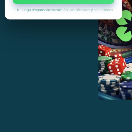
+18. Juega responsablemente. Aplican términos y condiciones.