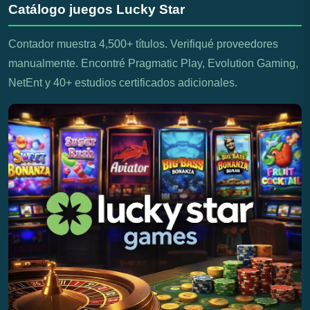
Catálogo juegos Lucky Star
Contador muestra 4,500+ títulos. Verifiqué proveedores
manualmente. Encontré Pragmatic Play, Evolution Gaming,
NetEnt y 40+ estudios certificados adicionales.