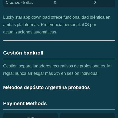
Crashes 45 días
0
0
Lucky star app download ofrece funcionalidad idéntica en
ambas plataformas. Preferencia personal: iOS por
actualizaciones automáticas.
Gestión bankroll
Gestión separa jugadores recreativos de profesionales. Mi
regla: nunca arriesgar más 2% en sesión individual.
Métodos depósito Argentina probados
Payment Methods