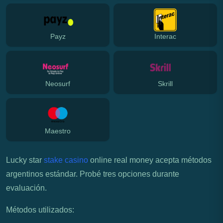
Payz
Interac
Neosurf
Skrill
Maestro
Lucky star
stake casino
online real money acepta métodos
argentinos estándar. Probé tres opciones durante
evaluación.
Métodos utilizados: