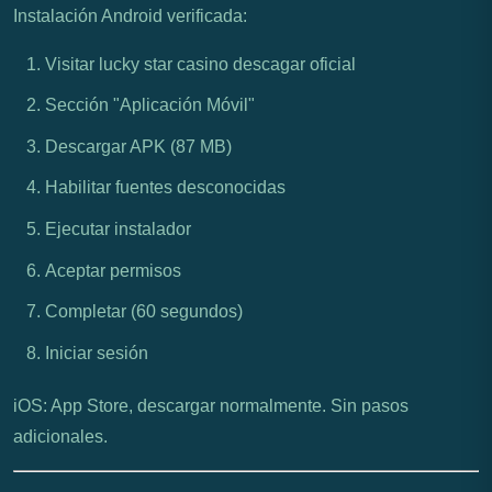
Instalación Android verificada:
Visitar lucky star casino descagar oficial
Sección "Aplicación Móvil"
Descargar APK (87 MB)
Habilitar fuentes desconocidas
Ejecutar instalador
Aceptar permisos
Completar (60 segundos)
Iniciar sesión
iOS: App Store, descargar normalmente. Sin pasos
adicionales.