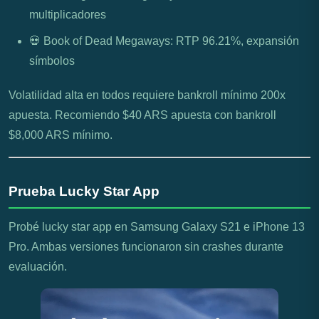
multiplicadores
💀 Book of Dead Megaways: RTP 96.21%, expansión
símbolos
Volatilidad alta en todos requiere bankroll mínimo 200x
apuesta. Recomiendo $40 ARS apuesta con bankroll
$8,000 ARS mínimo.
Prueba Lucky Star App
Probé lucky star app en Samsung Galaxy S21 e iPhone 13
Pro. Ambas versiones funcionaron sin crashes durante
evaluación.