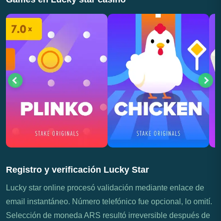
Registro y verificación Lucky Star
Lucky star online procesó validación mediante enlace de
email instantáneo. Número telefónico fue opcional, lo omití.
Selección de moneda ARS resultó irreversible después de