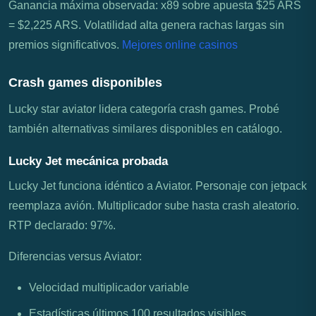
Ganancia máxima observada: x89 sobre apuesta $25 ARS
= $2,225 ARS. Volatilidad alta genera rachas largas sin
premios significativos.
Mejores online casinos
Crash games disponibles
Lucky star aviator lidera categoría crash games. Probé
también alternativas similares disponibles en catálogo.
Lucky Jet mecánica probada
Lucky Jet funciona idéntico a Aviator. Personaje con jetpack
reemplaza avión. Multiplicador sube hasta crash aleatorio.
RTP declarado: 97%.
Diferencias versus Aviator:
Velocidad multiplicador variable
Estadísticas últimos 100 resultados visibles