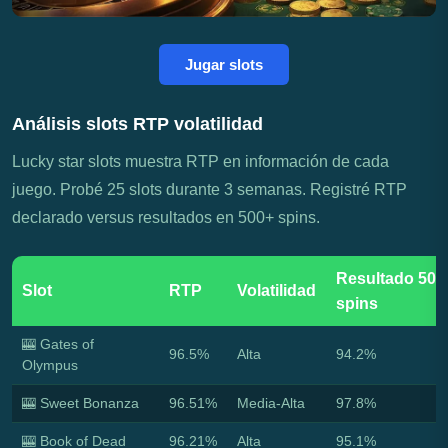
Jugar slots
Análisis slots RTP volatilidad
Lucky star slots muestra RTP en información de cada
juego. Probé 25 slots durante 3 semanas. Registré RTP
declarado versus resultados en 500+ spins.
Resultado 500
Slot
RTP
Volatilidad
spins
🎰 Gates of
96.5%
Alta
94.2%
Olympus
🎰 Sweet Bonanza
96.51%
Media-Alta
97.8%
🎰 Book of Dead
96.21%
Alta
95.1%