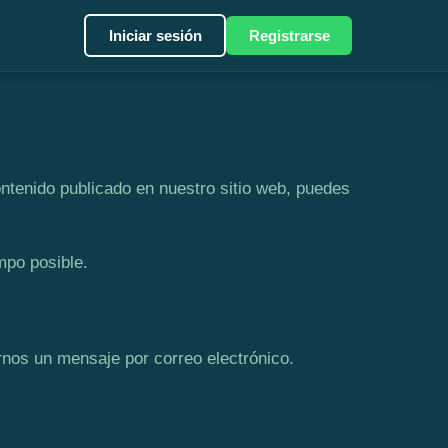
Iniciar sesión
Registrarse
ontenido publicado en nuestro sitio web, puedes
mpo posible.
rnos un mensaje por correo electrónico.