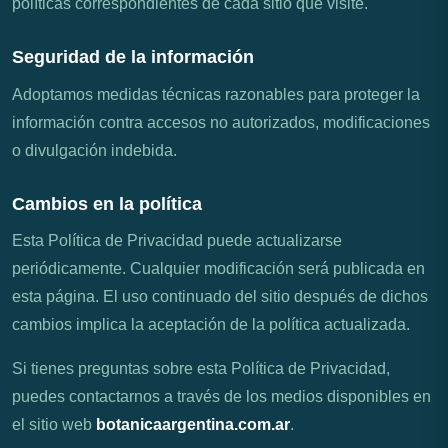
políticas correspondientes de cada sitio que visite.
Seguridad de la información
Adoptamos medidas técnicas razonables para proteger la
información contra accesos no autorizados, modificaciones
o divulgación indebida.
Cambios en la política
Esta Política de Privacidad puede actualizarse
periódicamente. Cualquier modificación será publicada en
esta página. El uso continuado del sitio después de dichos
cambios implica la aceptación de la política actualizada.
Si tienes preguntas sobre esta Política de Privacidad,
puedes contactarnos a través de los medios disponibles en
el sitio web
botanicaargentina.com.ar
.