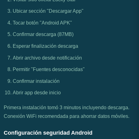
Ubicar sección "Descargar App"
Tocar botón "Android APK"
Confirmar descarga (87MB)
Esperar finalización descarga
Abrir archivo desde notificación
Permitir "Fuentes desconocidas"
Confirmar instalación
Abrir app desde inicio
Primera instalación tomó 3 minutos incluyendo descarga.
Conexión WiFi recomendada para ahorrar datos móviles.
Configuración seguridad Android