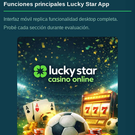
Funciones principales Lucky Star App
Interfaz móvil replica funcionalidad desktop completa.
Probé cada sección durante evaluación.