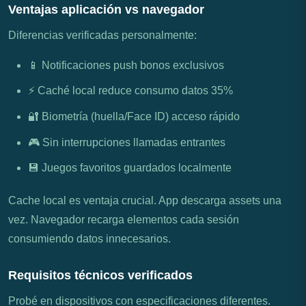
Ventajas aplicación vs navegador
Diferencias verificadas personalmente:
📱 Notificaciones push bonos exclusivos
⚡ Caché local reduce consumo datos 35%
🔐 Biometría (huella/Face ID) acceso rápido
🎮 Sin interrupciones llamadas entrantes
💾 Juegos favoritos guardados localmente
Cache local es ventaja crucial. App descarga assets una
vez. Navegador recarga elementos cada sesión
consumiendo datos innecesarios.
Requisitos técnicos verificados
Probé en dispositivos con especificaciones diferentes.