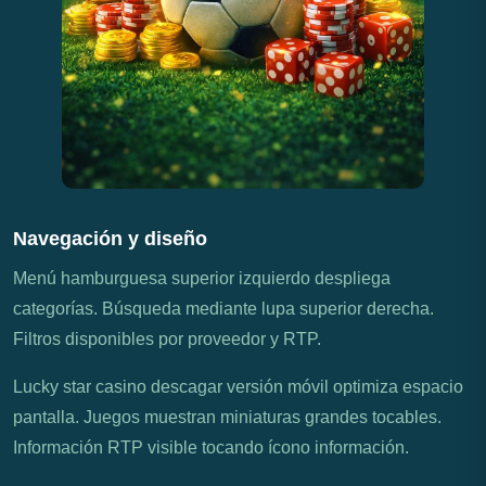
Navegación y diseño
Menú hamburguesa superior izquierdo despliega
categorías. Búsqueda mediante lupa superior derecha.
Filtros disponibles por proveedor y RTP.
Lucky star casino descagar versión móvil optimiza espacio
pantalla. Juegos muestran miniaturas grandes tocables.
Información RTP visible tocando ícono información.