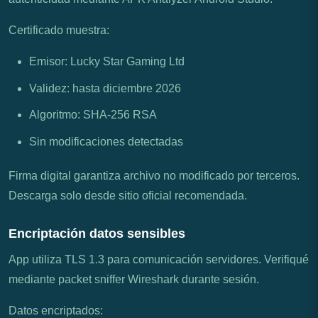
Certificado muestra:
Emisor: Lucky Star Gaming Ltd
Validez: hasta diciembre 2026
Algoritmo: SHA-256 RSA
Sin modificaciones detectadas
Firma digital garantiza archivo no modificado por terceros.
Descarga solo desde sitio oficial recomendada.
Encriptación datos sensibles
App utiliza TLS 1.3 para comunicación servidores. Verifiqué
mediante packet sniffer Wireshark durante sesión.
Datos encriptados: