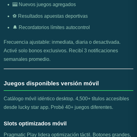
🎰 Nuevos juegos agregados
⚽ Resultados apuestas deportivas
🔔 Recordatorios límites autocontrol
Frecuencia ajustable: inmediata, diaria o desactivada.
Activé solo bonos exclusivos. Recibí 3 notificaciones
semanales promedio.
Juegos disponibles versión móvil
Catálogo móvil idéntico desktop. 4,500+ títulos accesibles
desde lucky star app. Probé 40+ juegos diferentes.
Slots optimizados móvil
Pragmatic Play lidera optimización táctil. Botones grandes,